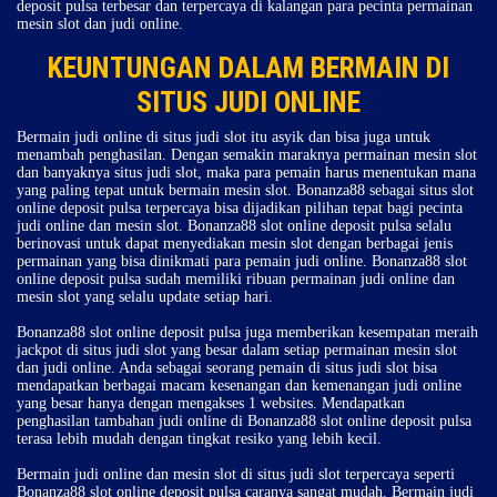
deposit pulsa terbesar dan terpercaya di kalangan para pecinta permainan
mesin slot dan judi online.
KEUNTUNGAN DALAM BERMAIN DI
SITUS JUDI ONLINE
Bermain judi online di situs judi slot itu asyik dan bisa juga untuk
menambah penghasilan. Dengan semakin maraknya permainan mesin slot
dan banyaknya situs judi slot, maka para pemain harus menentukan mana
yang paling tepat untuk bermain mesin slot. Bonanza88 sebagai situs slot
online deposit pulsa terpercaya bisa dijadikan pilihan tepat bagi pecinta
judi online dan mesin slot. Bonanza88 slot online deposit pulsa selalu
berinovasi untuk dapat menyediakan mesin slot dengan berbagai jenis
permainan yang bisa dinikmati para pemain judi online. Bonanza88 slot
online deposit pulsa sudah memiliki ribuan permainan judi online dan
mesin slot yang selalu update setiap hari.
Bonanza88 slot online deposit pulsa juga memberikan kesempatan meraih
jackpot di situs judi slot yang besar dalam setiap permainan mesin slot
dan judi online. Anda sebagai seorang pemain di situs judi slot bisa
mendapatkan berbagai macam kesenangan dan kemenangan judi online
yang besar hanya dengan mengakses 1 websites. Mendapatkan
penghasilan tambahan judi online di Bonanza88 slot online deposit pulsa
terasa lebih mudah dengan tingkat resiko yang lebih kecil.
Bermain judi online dan mesin slot di situs judi slot terpercaya seperti
Bonanza88 slot online deposit pulsa caranya sangat mudah. Bermain judi