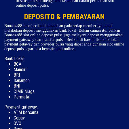
di situs judi slot mengalami kekalahan dalam permainan slot
online deposit pulsa.
DEPOSITO & PEMBAYARAN
Bonanza88 memberikan kemudahan pada setiap membernya untuk
melakukan deposit menggunakan bank lokal. Bukan cuman itu, bahkan
Bonanza88 slot online deposit pulsa juga melayani deposit menggunakan
payment gateaway dan transfer pulsa. Berikut di bawah list bank lokal,
payment getaway dan provider pulsa yang dapat anda gunakan slot online
deposit pulsa agar bisa bermain judi online.
Bank Lokal:
BCA
Mandiri
BRI
Danamon
BNI
CIMB Niaga
Permata
Payment gateway:
ATM bersama
Gopay
OVO
Dana