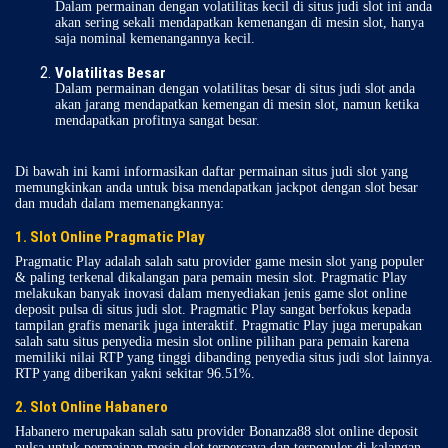
Dalam permainan dengan volatilitas kecil di situs judi slot ini anda
akan sering sekali mendapatkan kemenangan di mesin slot, hanya
saja nominal kemenangannya kecil.
Volatilitas Besar
Dalam permainan dengan volatilitas besar di situs judi slot anda
akan jarang mendapatkan kemengan di mesin slot, namun ketika
mendapatkan profitnya sangat besar.
Di bawah ini kami informasikan daftar permainan situs judi slot yang
memungkinkan anda untuk bisa mendapatkan jackpot dengan slot besar
dan mudah dalam memenangkannya:
1. Slot Online Pragmatic Play
Pragmatic Play adalah salah satu provider game mesin slot yang populer
& paling terkenal dikalangan para pemain mesin slot. Pragmatic Play
melakukan banyak inovasi dalam menyediakan jenis game slot online
deposit pulsa di situs judi slot. Pragmatic Play sangat berfokus kepada
tampilan grafis menarik juga interaktif. Pragmatic Play juga merupakan
salah satu situs penyedia mesin slot online pilihan para pemain karena
memiliki nilai RTP yang tinggi dibanding penyedia situs judi slot lainnya.
RTP yang diberikan yakni sekitar 96.51%.
2. Slot Online Habanero
Habanero merupakan salah satu provider Bonanza88 slot online deposit
pulsa untuk permainan mesin slot terpercaya dan terpopuler di kalangan