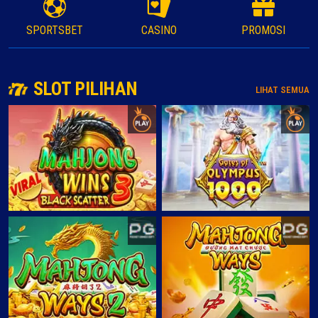
SPORTSBET
CASINO
PROMOSI
SLOT PILIHAN
LIHAT SEMUA