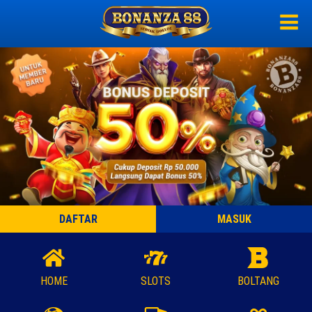
DAFTAR
MASUK
HOME
SLOTS
BOLTANG