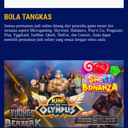
BOLA TANGKAS
Semua permainan judi online datang dari penyedia game mesin slot
ternama seperti Microgaming, Skywind, Habanero, Play'n Go, Pragmatic
Play, Yggdrasil, Isoftbet, Qtech, NetEnt, dan Genesis. Anda dapat
memilih permainan judi online yang sesuai dengan selera anda.